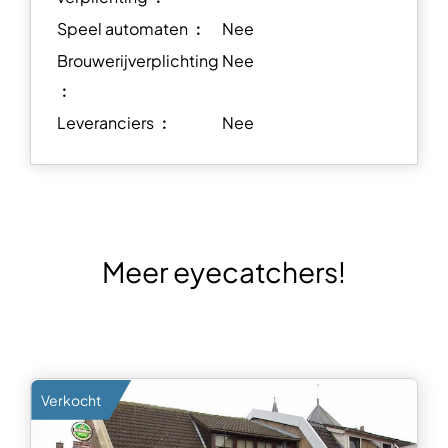
Speel automaten ︰
Nee
Brouwerijverplichting
Nee
︰
Leveranciers ︰
Nee
Meer eyecatchers!
Verkocht