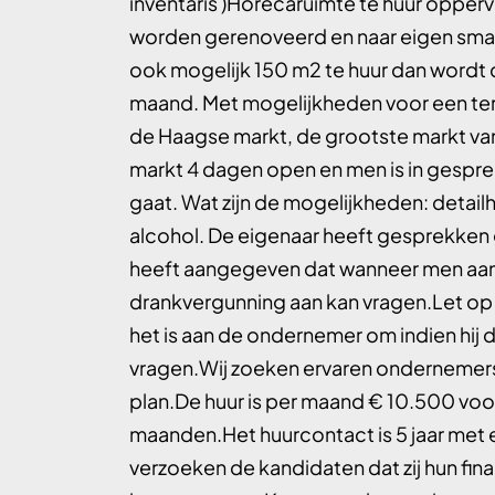
inventaris )Horecaruimte te huur oppe
worden gerenoveerd en naar eigen smaa
ook mogelijk 150 m2 te huur dan wordt 
maand. Met mogelijkheden voor een terr
de Haagse markt, de grootste markt va
markt 4 dagen open en men is in gespr
gaat. Wat zijn de mogelijkheden: detail
alcohol. De eigenaar heeft gesprekke
heeft aangegeven dat wanneer men aan
drankvergunning aan kan vragen.Let op 
het is aan de ondernemer om indien hij 
vragen.Wij zoeken ervaren ondernemer
plan.De huur is per maand € 10.500 voor
maanden.Het huurcontact is 5 jaar met ee
verzoeken de kandidaten dat zij hun fi