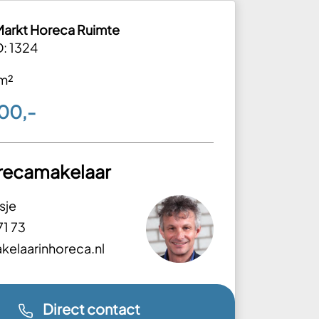
arkt Horeca Ruimte
D: 1324
m²
00,-
recamakelaar
sje
71 73
elaarinhoreca.nl
Direct contact