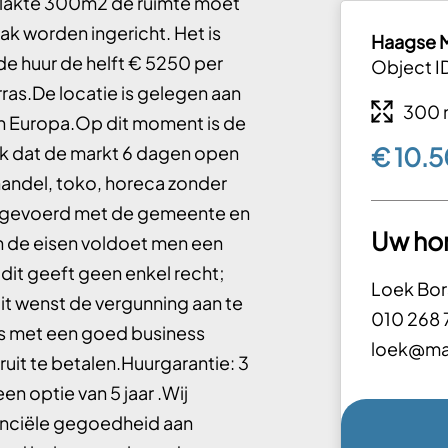
rvlakte 300m2 de ruimte moet
k worden ingericht. Het is
Haagse M
de huur de helft € 5250 per
Object I
as.De locatie is gelegen aan
300 
n Europa.Op dit moment is de
ek dat de markt 6 dagen open
€ 10.5
handel, toko, horeca zonder
n gevoerd met de gemeente en
Uw ho
 de eisen voldoet men een
dit geeft geen enkel recht;
Loek Bor
dit wenst de vergunning aan te
010 268 
s met een goed business
loek@mak
uit te betalen.Huurgarantie: 3
n optie van 5 jaar .Wij
nanciële gegoedheid aan