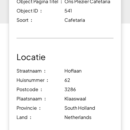
Object Pagina Titel ︰
Ons Plezier Cafetaria
Object ID ︰
541
Soort ︰
Cafetaria
Locatie
Straatnaam ︰
Hoflaan
Huisnummer ︰
62
Postcode ︰
3286
Plaatsnaam ︰
Klaaswaal
Provincie ︰
South Holland
Land ︰
Netherlands