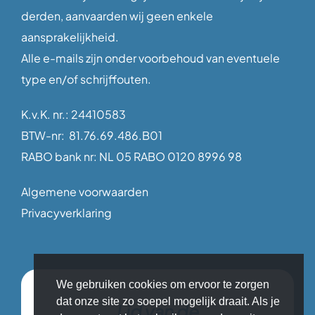
derden, aanvaarden wij geen enkele
aansprakelijkheid.
Alle e-mails zijn onder voorbehoud van eventuele
type en/of schrijffouten.
K.v.K. nr.: 24410583
BTW-nr: 81.76.69.486.B01
RABO bank nr: NL 05 RABO 0120 8996 98
Algemene voorwaarden
Privacyverklaring
We gebruiken cookies om ervoor te zorgen
dat onze site zo soepel mogelijk draait. Als je
Lid van de