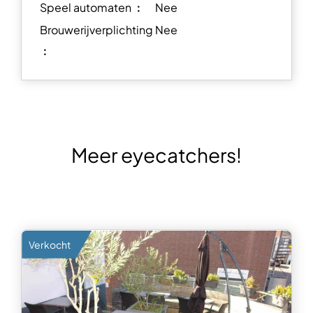
Speel automaten ︰
Nee
Brouwerijverplichting
Nee
︰
Meer eyecatchers!
Verkocht