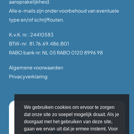
aansprakelijkheid.
Alle e-mails zijn onder voorbehoud van eventuele
type en/of schrijffouten.
K.v.K. nr.: 24410583
BTW-nr: 81.76.69.486.B01
RABO bank nr: NL 05 RABO 0120 8996 98
Algemene voorwaarden
Privacyverklaring
We gebruiken cookies om ervoor te zorgen
dat onze site zo soepel mogelijk draait. Als je
Lid van de
doorgaat met het gebruiken van deze site,
gaan we ervan uit dat je ermee instemt. Voor