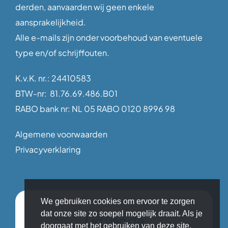
derden, aanvaarden wij geen enkele
aansprakelijkheid.
Alle e-mails zijn onder voorbehoud van eventuele
type en/of schrijffouten.
K.v.K. nr.: 24410583
BTW-nr: 81.76.69.486.B01
RABO bank nr: NL 05 RABO 0120 8996 98
Algemene voorwaarden
Privacyverklaring
We gebruiken cookies om ervoor te zorgen
dat onze site zo soepel mogelijk draait. Als je
Lid van de
doorgaat met het gebruiken van deze site,