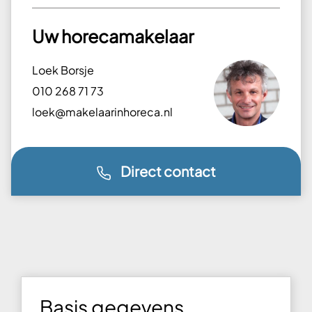
Uw horecamakelaar
Loek Borsje
010 268 71 73
loek@makelaarinhoreca.nl
Direct contact
Basis gegevens