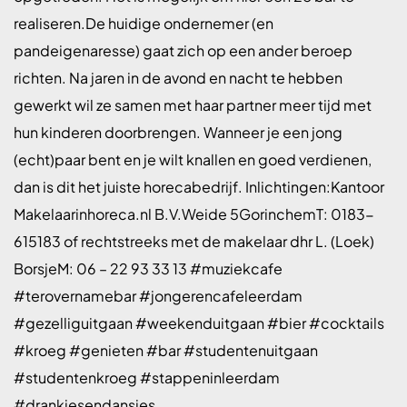
realiseren.De huidige ondernemer (en
pandeigenaresse) gaat zich op een ander beroep
richten. Na jaren in de avond en nacht te hebben
gewerkt wil ze samen met haar partner meer tijd met
hun kinderen doorbrengen. Wanneer je een jong
(echt)paar bent en je wilt knallen en goed verdienen,
dan is dit het juiste horecabedrijf. Inlichtingen:Kantoor
Makelaarinhoreca.nl B.V.Weide 5GorinchemT: 0183-
615183 of rechtstreeks met de makelaar dhr L. (Loek)
BorsjeM: 06 – 22 93 33 13 #muziekcafe
#terovernamebar #jongerencafeleerdam
#gezelliguitgaan #weekenduitgaan #bier #cocktails
#kroeg #genieten #bar #studentenuitgaan
#studentenkroeg #stappeninleerdam
#drankjesendansjes