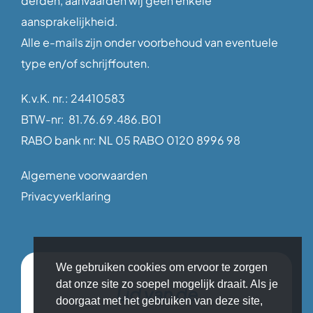
derden, aanvaarden wij geen enkele
aansprakelijkheid.
Alle e-mails zijn onder voorbehoud van eventuele
type en/of schrijffouten.
K.v.K. nr.: 24410583
BTW-nr: 81.76.69.486.B01
RABO bank nr: NL 05 RABO 0120 8996 98
Algemene voorwaarden
Privacyverklaring
We gebruiken cookies om ervoor te zorgen
dat onze site zo soepel mogelijk draait. Als je
Lid van de
doorgaat met het gebruiken van deze site,