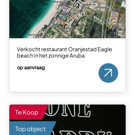
Verkocht restaurant Oranjestad Eagle
beach in het zonnige Aruba
op aanvraag
Te Koop
Top object