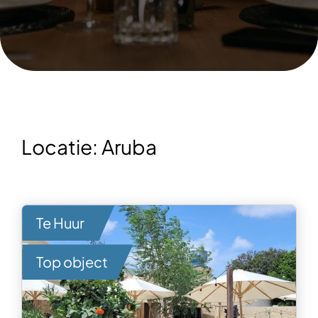
Locatie:
Aruba
Te Huur
Top object