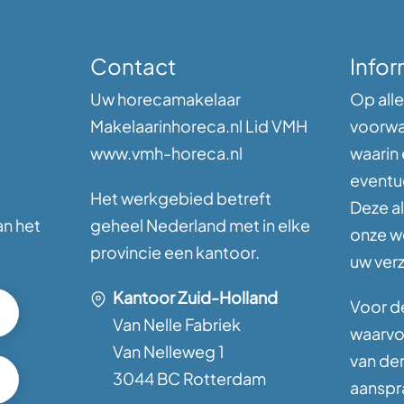
Contact
Infor
Uw horecamakelaar
Op alle
Makelaarinhoreca.nl Lid VMH
voorwa
www.vmh-horeca.nl
waarin
eventu
Het werkgebied betreft
Deze a
an het
geheel Nederland met in elke
onze w
provincie een kantoor.
uw ver
Kantoor Zuid-Holland
Voor de
Van Nelle Fabriek
waarvoo
Van Nelleweg 1
van de
3044 BC Rotterdam
aanspra