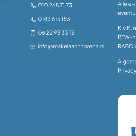
Alle e-
010 268 71 73
eventue
0183 615 183
K.v.K. 
06 22 93 33 13
BTW-nr
info@makelaarinhoreca.nl
RABO b
Algem
Privacy