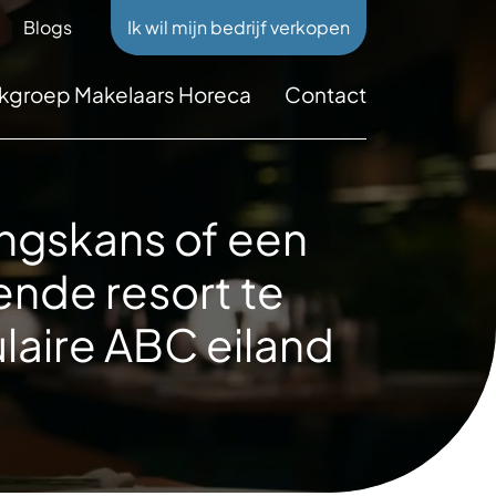
Blogs
Ik wil mijn bedrijf verkopen
kgroep Makelaars Horeca
Contact
ingskans of een
ende resort te
laire ABC eiland