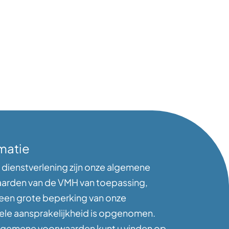
matie
 dienstverlening zijn onze algemene
arden van de VMH van toepassing,
 een grote beperking van onze
ele aansprakelijkheid is opgenomen.
lgemene voorwaarden kunt u vinden op