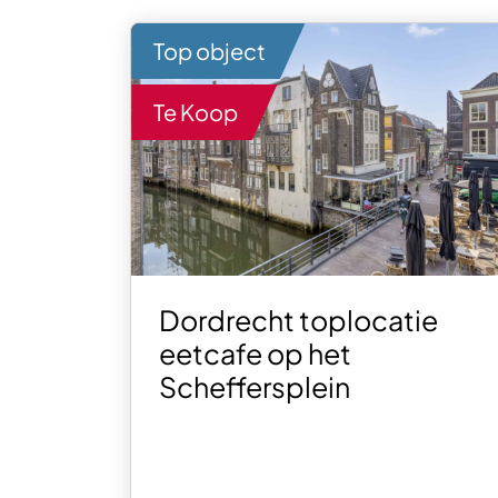
Top object
Te Koop
Dordrecht toplocatie
eetcafe op het
Scheffersplein