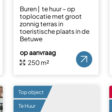
Buren | te huur – op
toplocatie met groot
zonnig terras in
toeristische plaats in de
Betuwe
op aanvraag
250 m²
Top object
Te Huur