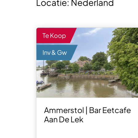
Locatie:
Nederland
Te Koop
Inv & Gw
Ammerstol | Bar Eetcafe
Aan De Lek