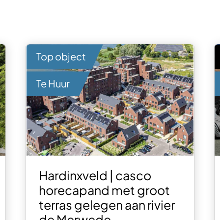
Top object
Te Huur
Hardinxveld | casco
horecapand met groot
terras gelegen aan rivier
de Merwede