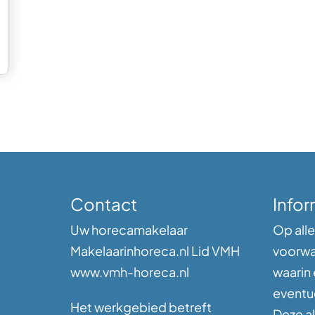
Contact
Infor
Uw horecamakelaar
Op alle
Makelaarinhoreca.nl Lid VMH
voorwa
www.vmh-horeca.nl
waarin
eventu
Het werkgebied betreft
Deze a