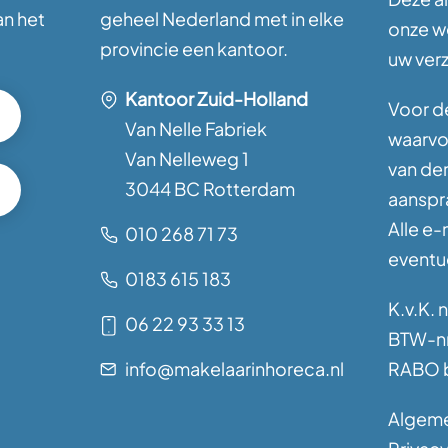
an het
geheel Nederland met in elke
onze w
provincie een kantoor.
uw ver
Kantoor Zuid-Holland
Voor de
Van Nelle Fabriek
waarvoo
Van Nelleweg 1
van de
3044 BC Rotterdam
aanspra
Alle e-
010 268 71 73
eventue
0183 615 183
K.v.K. 
06 22 93 33 13
BTW-nr
info@makelaarinhoreca.nl
RABO b
Algem