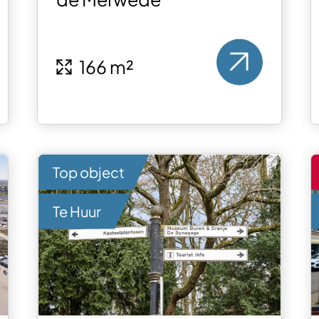
166 m²
Top object
Te Huur