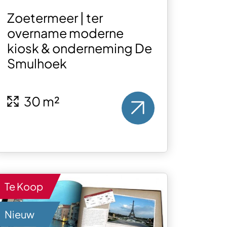
Zoetermeer | ter
overname moderne
kiosk & onderneming De
Smulhoek
30 m²
Te Koop
Nieuw