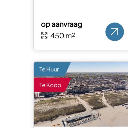
op aanvraag
450 m²
Te Huur
Te Koop