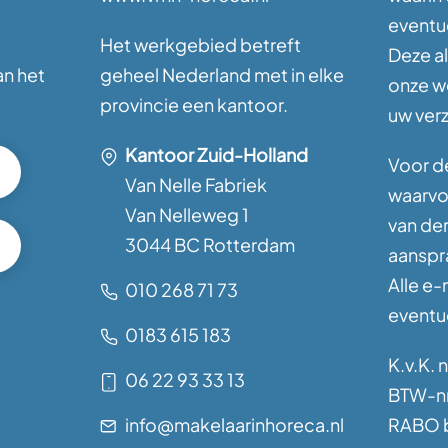
eventu
Het werkgebied betreft
Deze a
an het
geheel Nederland met in elke
onze w
provincie een kantoor.
uw ver
Kantoor Zuid-Holland
Voor de
Van Nelle Fabriek
waarvoo
Van Nelleweg 1
van de
3044 BC Rotterdam
aanspra
Alle e-
010 268 71 73
eventue
0183 615 183
K.v.K. 
06 22 93 33 13
BTW-nr
info@makelaarinhoreca.nl
RABO b