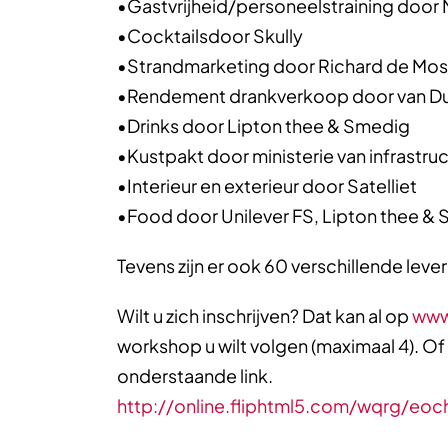
•Gastvrijheid/personeelstraining door Mi
•Cocktailsdoor Skully
•Strandmarketing door Richard de Mos
•Rendement drankverkoop door van Du
•Drinks door Lipton thee & Smedig
•Kustpakt door ministerie van infrastruc
•Interieur en exterieur door Satelliet
•Food door Unilever FS, Lipton thee &
Tevens zijn er ook 60 verschillende leve
Wilt u zich inschrijven? Dat kan al op
www
workshop u wilt volgen (maximaal 4). Of
onderstaande link.
http://online.fliphtml5.com/wqrg/eo