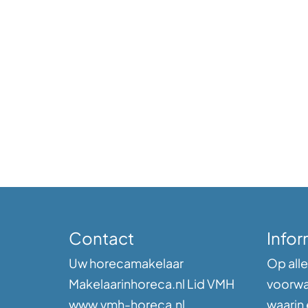
Contact
Infor
Uw horecamakelaar
Op alle
Makelaarinhoreca.nl Lid VMH
voorwa
www.vmh-horeca.nl
waarin