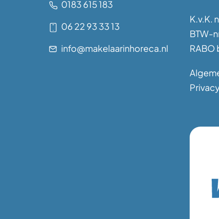
0183 615 183
K.v.K. 
06 22 93 33 13
BTW-nr
info@makelaarinhoreca.nl
RABO b
Algem
Privacy