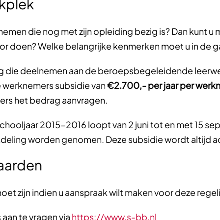
rkplek
emen die nog met zijn opleiding bezig is? Dan kunt u 
voor doen? Welke belangrijke kenmerken moet u in de 
 die deelnemen aan de beroepsbegeleidende leerweg e
e werknemers subsidie van
€2.700,- per jaar per wer
vers het bedrag aanvragen.
chooljaar 2015-2016 loopt van 2 juni tot en met 15 se
ehandeling worden genomen. Deze subsidie wordt altijd
waarden
t zijn indien u aanspraak wilt maken voor deze regel
s aan te vragen via
https://www.s-bb.nl