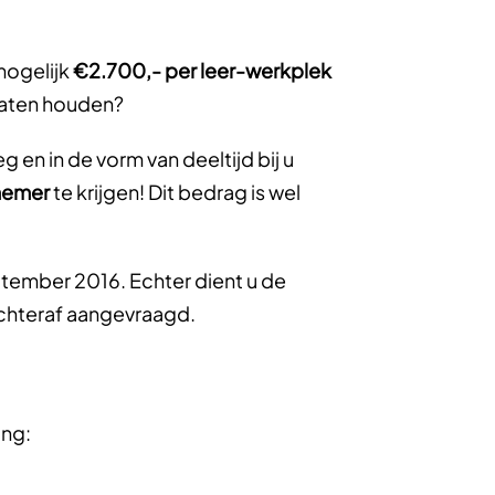
mogelijk
€2.700,- per leer-werkplek
gaten houden?
n in de vorm van deeltijd bij u
knemer
te krijgen! Dit bedrag is wel
ptember 2016. Echter dient u de
 achteraf aangevraagd.
ing: