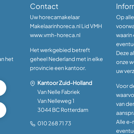
Contact
Infor
Uw horecamakelaar
Op alle
Makelaarinhoreca.nl Lid VMH
voorwa
www.vmh-horeca.nl
waarin
eventu
Het werkgebied betreft
Deze a
an het
geheel Nederland met in elke
onze w
provincie een kantoor.
uw ver
Kantoor Zuid-Holland
Voor de
Van Nelle Fabriek
waarvoo
Van Nelleweg 1
van de
3044 BC Rotterdam
aanspra
Alle e-
010 268 71 73
eventue