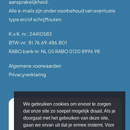
aansprakelijkheid.
Alle e-mails zijn onder voorbehoud van eventuele
type en/of schrijffouten.
K.v.K. nr.: 24410583
BTW-nr: 81.76.69.486.B01
RABO bank nr: NL 05 RABO 0120 8996 98
Algemene voorwaarden
Privacyverklaring
We gebruiken cookies om ervoor te zorgen
dat onze site zo soepel mogelijk draait. Als je
Lid van de
doorgaat met het gebruiken van deze site,
gaan we ervan uit dat je ermee instemt. Voor