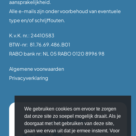
aansprakelijkheid.
Alle e-mails zijn onder voorbehoud van eventuele
type en/of schrijffouten.
K.v.K. nr.: 24410583
BTW-nr: 81.76.69.486.B01
RABO bank nr: NL 05 RABO 0120 8996 98
Algemene voorwaarden
Privacyverklaring
We gebruiken cookies om ervoor te zorgen
dat onze site zo soepel mogelijk draait. Als je
Lid van de
doorgaat met het gebruiken van deze site,
gaan we ervan uit dat je ermee instemt. Voor