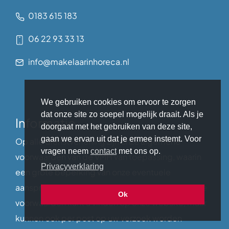
0183 615 183
06 22 93 33 13
info@makelaarinhoreca.nl
We gebruiken cookies om ervoor te zorgen
dat onze site zo soepel mogelijk draait. Als je
Informatie
doorgaat met het gebruiken van deze site,
gaan we ervan uit dat je ermee instemt. Voor
Op alle dienstverlening zijn onze algemene
vragen neem
contact
met ons op.
voorwaarden van de VMH van toepassing, waarin
Privacyverklaring
een grote beperking van onze eventuele
aansprakelijkheid is opgenomen. Deze algemene
Ok
voorwaarden kunt u vinden op onze website, maar
kunnen ook per post op uw verzoek worden