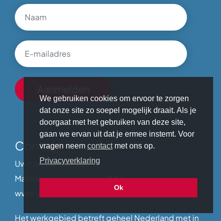
We gebruiken cookies om ervoor te zorgen
dat onze site zo soepel mogelijk draait. Als je
doorgaat met het gebruiken van deze site,
gaan we ervan uit dat je ermee instemt. Voor
Contact
vragen neem
contact
met ons op.
Privacyverklaring
Uw horecamakelaar
Makelaarinhoreca.nl Lid VMH
Ok
www.vmh-horeca.nl
Het werkgebied betreft geheel Nederland met in