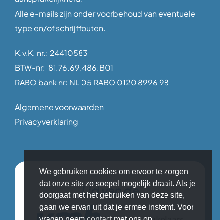
Alle e-mails zijn onder voorbehoud van eventuele
type en/of schrijffouten.
K.v.K. nr.: 24410583
BTW-nr: 81.76.69.486.B01
RABO bank nr: NL 05 RABO 0120 8996 98
Algemene voorwaarden
Privacyverklaring
We gebruiken cookies om ervoor te zorgen
dat onze site zo soepel mogelijk draait. Als je
Lid van de
doorgaat met het gebruiken van deze site,
gaan we ervan uit dat je ermee instemt. Voor
vragen neem
contact
met ons op.