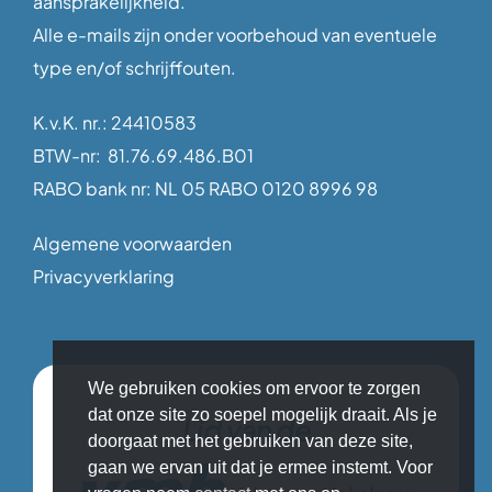
aansprakelijkheid.
Alle e-mails zijn onder voorbehoud van eventuele
type en/of schrijffouten.
K.v.K. nr.: 24410583
BTW-nr: 81.76.69.486.B01
RABO bank nr: NL 05 RABO 0120 8996 98
Algemene voorwaarden
Privacyverklaring
We gebruiken cookies om ervoor te zorgen
dat onze site zo soepel mogelijk draait. Als je
Lid van de
doorgaat met het gebruiken van deze site,
gaan we ervan uit dat je ermee instemt. Voor