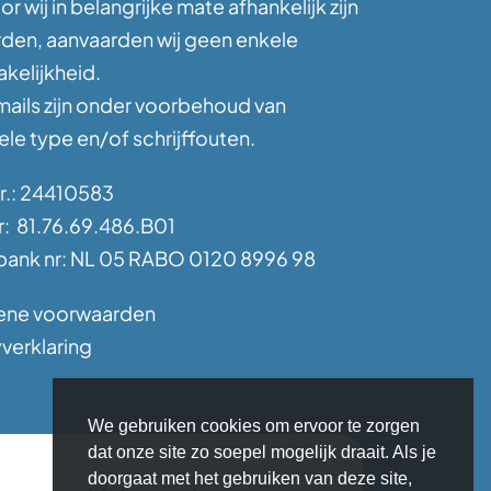
r wij in belangrijke mate afhankelijk zijn
rden, aanvaarden wij geen enkele
kelijkheid.
mails zijn onder voorbehoud van
le type en/of schrijffouten.
nr.: 24410583
: 81.76.69.486.B01
ank nr: NL 05 RABO 0120 8996 98
ene voorwaarden
verklaring
We gebruiken cookies om ervoor te zorgen
dat onze site zo soepel mogelijk draait. Als je
doorgaat met het gebruiken van deze site,