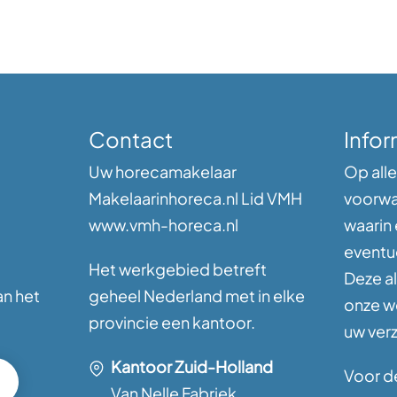
Contact
Infor
Uw horecamakelaar
Op alle
Makelaarinhoreca.nl Lid VMH
voorwa
www.vmh-horeca.nl
waarin
eventu
Het werkgebied betreft
Deze a
an het
geheel Nederland met in elke
onze w
provincie een kantoor.
uw ver
Kantoor Zuid-Holland
Voor de
Van Nelle Fabriek