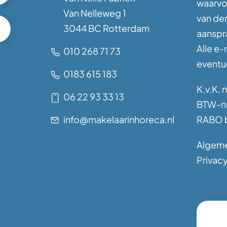
waarvoo
Van Nelleweg 1
van de
3044 BC Rotterdam
aanspra
Alle e-
010 268 71 73
eventue
0183 615 183
K.v.K. 
06 22 93 33 13
BTW-nr
info@makelaarinhoreca.nl
RABO b
Algem
Privacy