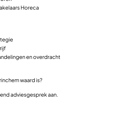
Makelaars Horeca
tegie
ijf
andelingen en overdracht
orinchem waard is?
jvend adviesgesprek aan.