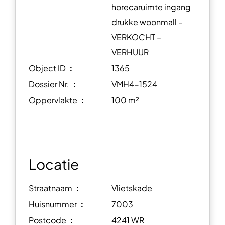
horecaruimte ingang
drukke woonmall –
VERKOCHT –
VERHUUR
Object ID ︰
1365
Dossier Nr. ︰
VMH4-1524
Oppervlakte ︰
100 m²
Locatie
Straatnaam ︰
Vlietskade
Huisnummer ︰
7003
Postcode ︰
4241 WR