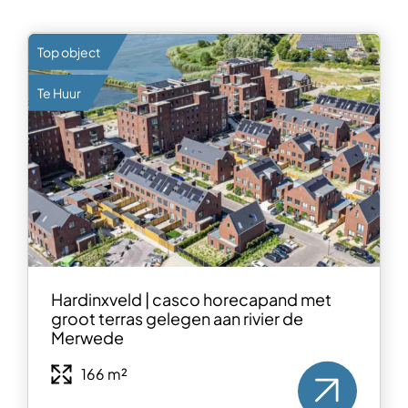
Top object
Te Huur
Hardinxveld | casco horecapand met
groot terras gelegen aan rivier de
Merwede
166 m²