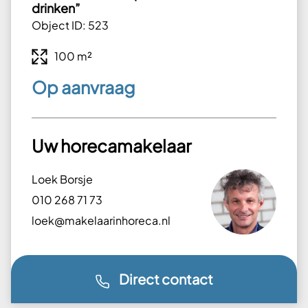
drinken”
Object ID: 523
100 m²
Op aanvraag
Uw horecamakelaar
Loek Borsje
010 268 71 73
loek@makelaarinhoreca.nl
Direct contact