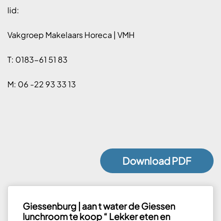
lid:
Vakgroep Makelaars Horeca | VMH
T: 0183-61 51 83
M: 06 -22 93 33 13
Download PDF
Giessenburg | aan t water de Giessen
lunchroom te koop “ Lekker eten en