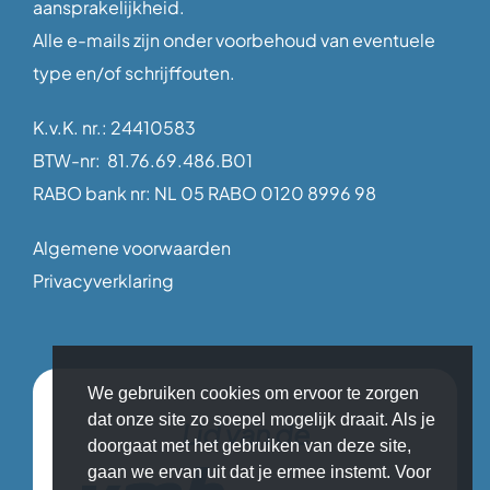
aansprakelijkheid.
Alle e-mails zijn onder voorbehoud van eventuele
type en/of schrijffouten.
K.v.K. nr.: 24410583
BTW-nr: 81.76.69.486.B01
RABO bank nr: NL 05 RABO 0120 8996 98
Algemene voorwaarden
Privacyverklaring
We gebruiken cookies om ervoor te zorgen
dat onze site zo soepel mogelijk draait. Als je
Lid van de
doorgaat met het gebruiken van deze site,
gaan we ervan uit dat je ermee instemt. Voor