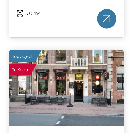
70 m²
Top object
Te Koop