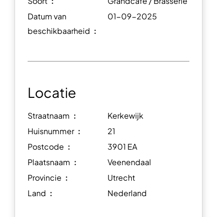
Soort ︰
Grandcafé / Brasserie
Datum van
01-09-2025
beschikbaarheid ︰
Locatie
Straatnaam ︰
Kerkewijk
Huisnummer ︰
21
Postcode ︰
3901 EA
Plaatsnaam ︰
Veenendaal
Provincie ︰
Utrecht
Land ︰
Nederland