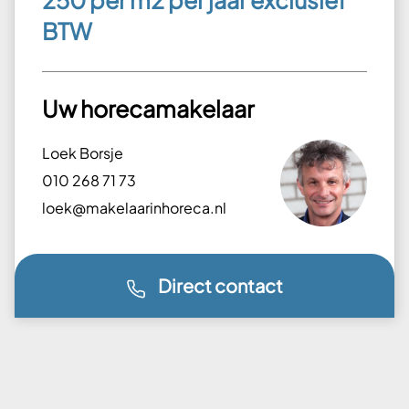
250 per m2 per jaar exclusief
BTW
Uw horecamakelaar
Loek Borsje
010 268 71 73
loek@makelaarinhoreca.nl
Direct contact