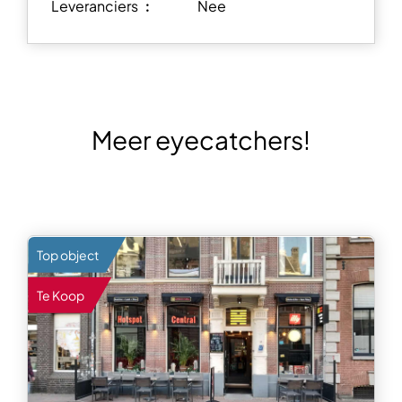
Leveranciers ︰
Nee
Meer eyecatchers!
Top object
Te Koop