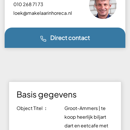
010 268 71 73
loek@makelaarinhoreca.nl
Direct contact
Basis gegevens
Object Titel ︰
Groot-Ammers | te
koop heerlijk biljart
dart en eetcafe met