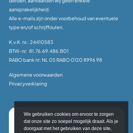
derden, aanvaarden wij geen enkele
aansprakelijkheid.
Alle e-mails zijn onder voorbehoud van eventuele
type en/of schrijffouten.
K.v.K. nr.: 24410583
BTW-nr: 81.76.69.486.B01
RABO bank nr: NL 05 RABO 0120 8996 98
Algemene voorwaarden
Privacyverklaring
We gebruiken cookies om ervoor te zorgen
dat onze site zo soepel mogelijk draait. Als je
Lid van de
doorgaat met het gebruiken van deze site,